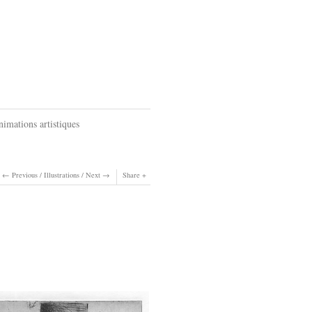
imations artistiques
Previous
/
Illustrations
/
Next
Share